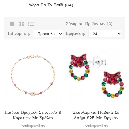
Δώρα Για Το Παιδί (84)
Σύγκριση Προϊόντων (0)
Ταξινόμηση:
Εμφάνιση:
Παιδικό Βραχιόλι Σε Χρυσό 9
Σκουλαρίκια Παιδικά Σε
Καρατίων Με Σμάλτο
Ασήμι 925 Με Ζιργκόν
Poulisjewellery
Poulisjewellery