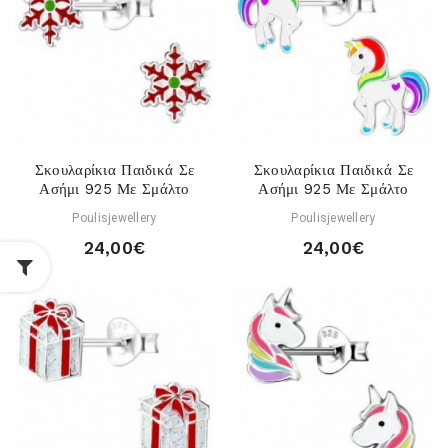
Σκουλαρίκια Παιδικά Σε
Σκουλαρίκια Παιδικά Σε
Ασήμι 925 Με Σμάλτο
Ασήμι 925 Με Σμάλτο
Poulisjewellery
Poulisjewellery
24,00€
24,00€