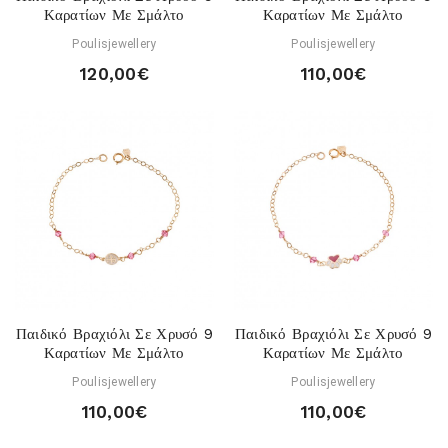
Καρατίων Με Σμάλτο
Καρατίων Με Σμάλτο
Poulisjewellery
Poulisjewellery
120,00€
110,00€
Παιδικό Βραχιόλι Σε Χρυσό 9
Παιδικό Βραχιόλι Σε Χρυσό 9
Καρατίων Με Σμάλτο
Καρατίων Με Σμάλτο
Poulisjewellery
Poulisjewellery
110,00€
110,00€