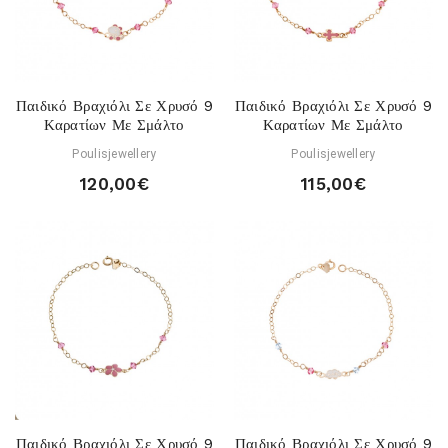
Παιδικό Βραχιόλι Σε Χρυσό 9
Παιδικό Βραχιόλι Σε Χρυσό 9
Καρατίων Με Σμάλτο
Καρατίων Με Σμάλτο
Poulisjewellery
Poulisjewellery
120,00€
115,00€
Παιδικό Βραχιόλι Σε Χρυσό 9
Παιδικό Βραχιόλι Σε Χρυσό 9