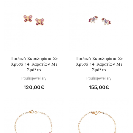
Παιδικά Σκουλαρίκια Σε
Παιδικά Σκουλαρίκια Σε
Χρυσό 14 Καρατίων Με
Χρυσό 14 Καρατίων Με
Σμάλτο
Σμάλτο
Poulisjewellery
Poulisjewellery
120,00€
155,00€